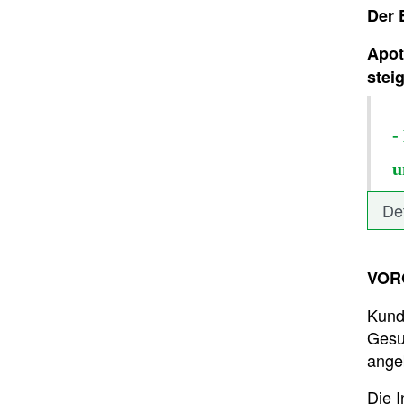
Der 
Apot
stei
-
u
De
VOR
Kund
Gesun
ange
Die 