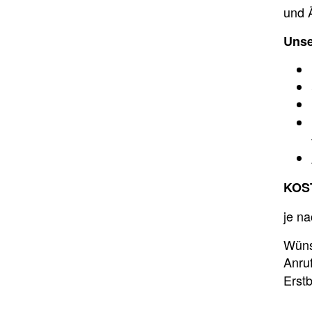
und 
Unse
KOS
je n
Wüns
Anru
Erst