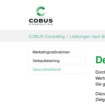
Skip to main content
You are here:
COBUS Consulting
Leistungen nach B
Marketingmaßnahmen
D
Verkaufstraining
Gesundheitsbrief
(current)
Durc
Wert
Sie 
Dazu
Ziel